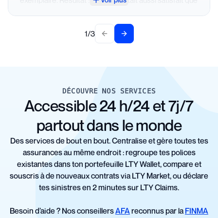
moi ! 😃 Moins je les appelle, mieux je me porte… mais
quand j’ai besoin d’eux, ils sont toujours présents,
1
/
3
réactifs et efficaces. Un vrai partenaire de confiance.
Previous slide
Next slide
👏
DÉCOUVRE NOS SERVICES
Accessible 24 h/24 et 7j/7
partout dans le monde
Des services de bout en bout. Centralise et gère toutes tes
assurances au même endroit : regroupe tes polices
existantes dans ton portefeuille LTY Wallet, compare et
souscris à de nouveaux contrats via LTY Market, ou déclare
tes sinistres en 2 minutes sur LTY Claims.
Besoin d’aide ? Nos conseillers
AFA
reconnus par la
FINMA