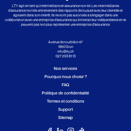
LTY agit en tant qu’intérmédiaire en assurance non-lié. Les intermédiaires
d’assurance non liés entretiennent des rapports de loyauté avec leur clientèle et
agissent dans son intérêt. Ils ne sont pas autorisés à s’engager dans une
collaboration avec une entreprise d’assurance qui limiterait leur indépendance et ne
peuvent pas non plus représenter une entreprise d’assurance.
Avenue de tourbillon 47
1950 Sion
info@lty.ch
027 203 81 13
Nos services
Pourquoi nous choisir ?
FAQ
Politique de confidentialité
Termes et conditions
Support
Sitemap