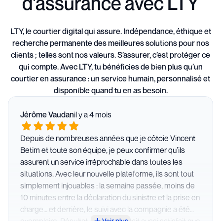
d'assurance avec LTY
LTY, le courtier digital qui assure. Indépendance, éthique et
recherche permanente des meilleures solutions pour nos
clients ; telles sont nos valeurs. S’assurer, c’est protéger ce
qui compte. Avec LTY, tu bénéficies de bien plus qu’un
courtier en assurance : un service humain, personnalisé et
disponible quand tu en as besoin.
Jérôme Vaudan
il y a 4 mois
Depuis de nombreuses années que je côtoie Vincent
Betim et toute son équipe, je peux confirmer qu’ils
assurent un service irréprochable dans toutes les
situations. Avec leur nouvelle plateforme, ils sont tout
simplement injouables : la semaine passée, moins de
10 minutes entre la déclaration du sinistre et la prise en
charge… et derrière, le suivi avec la compagnie a été
exemplaire. Résultat : le garage était aussi satisfait que
Voir plus