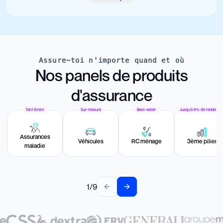
Assure-toi n'importe quand et où
Nos panels de produits
d'assurance
Tarif direct
Sur-mesure
Best-seller
Jusqu'à 6% de rendemen
Assurances
Véhicules
RC ménage
3ème pilier
maladie
1
/
9
Previous slide
Next slide