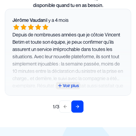
disponible quand tu en as besoin.
Jérôme Vaudan
il y a 4 mois
Depuis de nombreuses années que je côtoie Vincent
Betim et toute son équipe, je peux confirmer qu’ils
assurent un service irréprochable dans toutes les
situations. Avec leur nouvelle plateforme, ils sont tout
simplement injouables : la semaine passée, moins de
10 minutes entre la déclaration du sinistre et la prise en
charge… et derrière, le suivi avec la compagnie a été
exemplaire. Résultat : le garage était aussi satisfait que
Voir plus
moi ! 😃 Moins je les appelle, mieux je me porte… mais
quand j’ai besoin d’eux, ils sont toujours présents,
1
/
3
réactifs et efficaces. Un vrai partenaire de confiance.
Previous slide
Next slide
👏